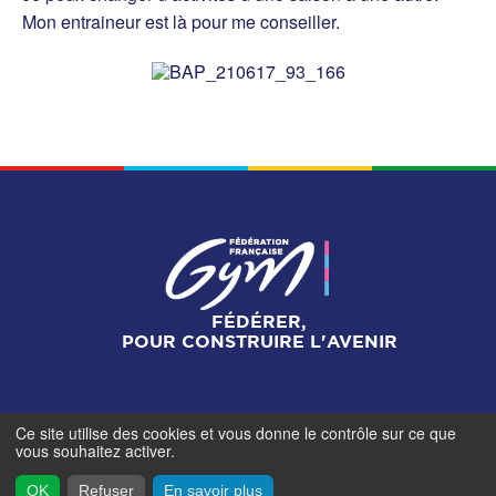
Mon entraineur est là pour me conseiller.
FÉDÉRER,
POUR CONSTRUIRE L'AVENIR
Ce site utilise des cookies et vous donne le contrôle sur ce que
Mentions légales
-
Gestionnaire de cookies
-
Accès
vous souhaitez activer.
contributeurs
- © Fédération Française de Gymnastique -
2026
OK
Refuser
En savoir plus