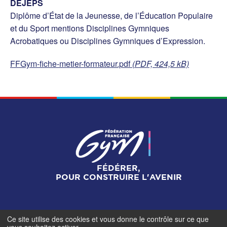
DEJEPS
Diplôme d’État de la Jeunesse, de l’Éducation Populaire
et du Sport mentions Disciplines Gymniques
Acrobatiques ou Disciplines Gymniques d’Expression.
FFGym-fiche-metier-formateur.pdf
(PDF, 424,5 kB)
FÉDÉRER,
POUR CONSTRUIRE L'AVENIR
Ce site utilise des cookies et vous donne le contrôle sur ce que
Mentions légales
-
Gestionnaire de cookies
-
Accès